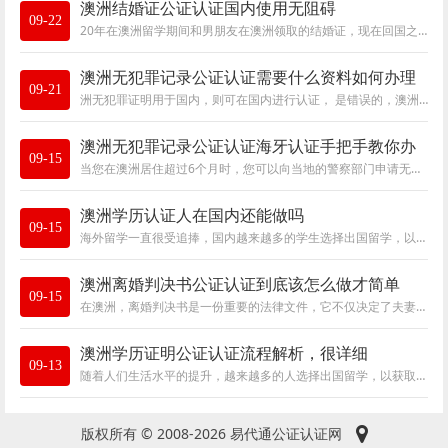
澳洲结婚证公证认证国内使用无阻碍
09-22
20年在澳洲留学期间和男朋友在澳洲领取的结婚证，现在回国之后由于感情不和需要在国内办理离婚手续。由于是涉外婚姻需要通过国内法院来办理离婚
澳洲无犯罪记录公证认证需要什么资料如何办理
09-21
洲无犯罪证明用于国内，则可在国内进行认证， 是错误的，澳洲出具的文件，在澳洲当地才设立有认证机构。
澳洲无犯罪记录公证认证海牙认证手把手教你办
09-15
当您在澳洲居住超过6个月时，您可以向当地的警察部门申请无犯罪记录证明。该证明通常包括您的个人信息、在澳居住地址、犯罪记录等内容。在申请
澳洲学历认证人在国内还能做吗
09-15
海外留学一直很受追捧，国内越来越多的学生选择出国留学，以获取更广阔的视野和更丰富的知识。在澳洲留学的学生也不例外。毕业后，留学生需要
澳洲离婚判决书公证认证到底该怎么做才简单
09-15
在澳洲，离婚判决书是一份重要的法律文件，它不仅决定了夫妻双方在财产分割、子女抚养权等方面的权益，还需要进行公证和认证，以确保其在其他
澳洲学历证明公证认证流程解析，很详细
09-13
随着人们生活水平的提升，越来越多的人选择出国留学，以获取更高的学位。澳洲作为世界知名的教育强国，吸引了大量的国际学生。然而，澳洲学历
版权所有 © 2008-2026 易代通公证认证网