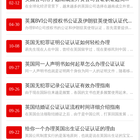
02-12
在全球化经济背景下，越来越多的英国公司选择在越南成立外资公司，以拓展其国际市场。然而，在越南注册外资公司时，英国公司必须确保其提供的
英属BVI公司授权书公证及伊朗驻英使馆认证代办指南，这里全都有！
04-30
办理BVI公司授权书的公证和伊朗驻英使馆认证，首先需要提供授权书的原件。这是整个流程的基础，确保文件的真实性和合法性。
英国无犯罪证明公证认证如何轻松办理
10-08
易先生现在人在中国，曾经在英国留学过，现在要移民到中国，移民局要求其提供在英国留学期间的无犯罪证明，并且加以认证。当英国所出具的英国
英国同一人声明书如何起草怎么办理公证认证
09-27
同一人声明书也就是证明两个身份为同一人的证明文件，随着移民英国的华人增加，移民英国的华人，会获取英国的身份证明，中国是不承认双国籍的
英国无犯罪记录公证认证有效办理指南
09-26
由于现在国际往来越是频繁，各国的文书也更多频繁使用起来。而英国无犯罪证明更是常用的文件，当在英国居住超过半年时间，中国公民要办理移民
英国结婚证公证认证流程时间详细介绍指南
09-26
在英国合法领取结婚证之后，由于是中国公民，打算回国发展，在国内买房，办理孩子的准生证等，都是需要提供结婚证的，这就涉及到英国结婚证在
给你一个办理英国出生证公证认证的理由
09-22
英国公民制度实行的是落地原则，也就是说在英国出生证的宝宝，自动成为英国公民。在英国出生后，可申请领取一份英国出生证明，该份出生证明在