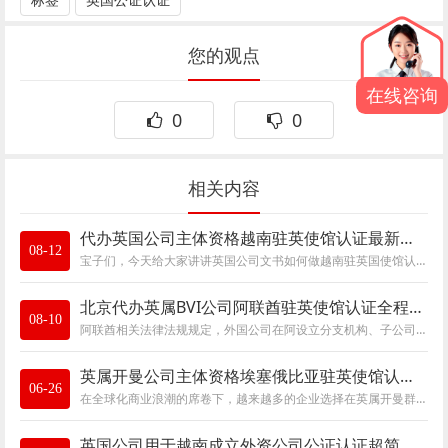
您的观点
在线咨询
0
0
相关内容
代办英国公司主体资格越南驻英使馆认证最新信息要充分了解
08-12
宝子们，今天给大家讲讲英国公司文书如何做越南驻英国使馆认证，在全球化的商业环境下，不少英国公司会在越南开展业务，这时候相关文书的认证
北京代办英属BVI公司阿联酋驻英使馆认证全程在线服务，无需到场可加急
08-10
阿联酋相关法律法规规定，外国公司在阿设立分支机构、子公司或进行并购交易等，必须提交境外公司主体资格证明文件、决议、授权书（POA）等法律
英属开曼公司主体资格埃塞俄比亚驻英使馆认证代办指南，速看
06-26
在全球化商业浪潮的席卷下，越来越多的企业选择在英属开曼群岛注册公司，然而，当这些开曼公司需要在埃塞俄比亚开展业务、参与合作项目或处理
英国公司用于越南成立外资公司公证认证超简单，无需董事亲临