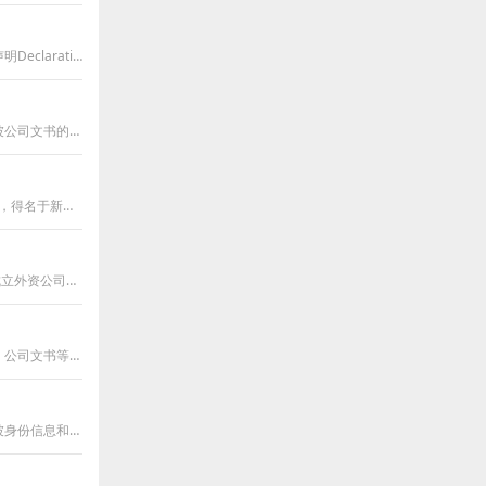
新加坡公司要去日本投资设立公司，根据日本的规定，需要办理新加坡公司文件及印鉴声明Declaration公证认证手续。由于新加坡和日本都是取消外国公文
新加坡公司要在国内起诉中国公司，委托中国律师办理相关手续，这时就需要出具新加坡公司文书的公证认证件了。根据目前国内法院的要求，境外公
对于新加坡公司来说，注册完毕后很重要的一份文件就是公司注册纸，也叫BIZFILE文件，得名于新加坡公司注册系统的简称。在注册新加坡公司时需提交
简单来说，自11月7日后，中国是承认海牙认证文书的，因此，新加坡公司要想在深圳成立外资公司，只需办理新加坡公司公证海牙认证，无需经过使馆
在新加坡合法获取的文书（出生证，结婚证，离婚证，无犯罪，护照，声明书，委托书，公司文书等），在中国使用，可以只办理海牙认证，认证手续
移民新加坡后，国内身份被注销，以之前国内身份登记的房产，在处理该事宜时，新加坡身份信息和中国身份信息不同，导致身份对不上号，要求当事