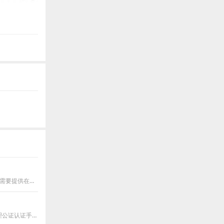
在新加坡居住6个月以上，今后在办理留学、移民、工签、国企入职、招飞等事务时，都需要提供在新加坡期间的无犯罪记录证明，同时出具海牙认证书
新加坡公司要在中国设立外资，根据工商及商务部门的要求，需要对相关董事会决议办理公证认证手续。由于中国和新加坡都是海牙认证成员国，因此