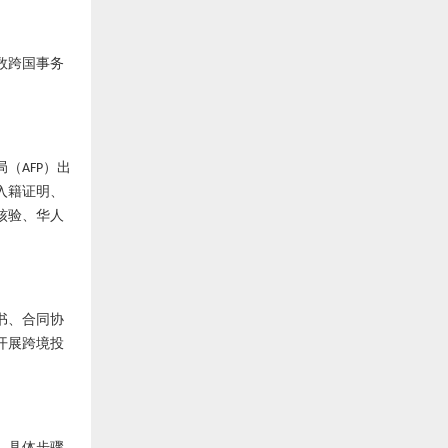
数跨国事务
局（
）出
AFP
入籍证明、
核验、华人
书、合同协
开展跨境投
，具体步骤