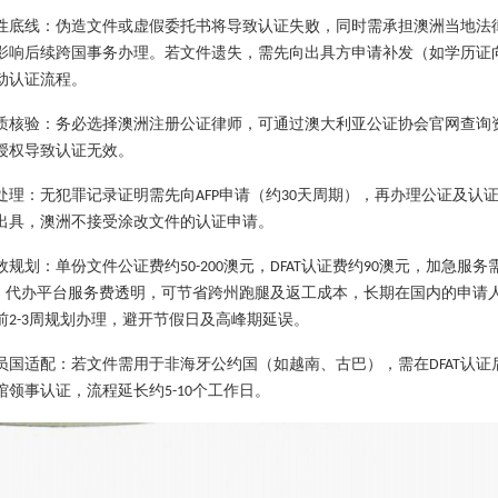
性底线：伪造文件或虚假委托书将导致认证失败，同时需承担澳洲当地法
影响后续跨国事务办理。若文件遗失，需先向出具方申请补发（如学历证
动认证流程。
质核验：务必选择澳洲注册公证律师，可通过澳大利亚公证协会官网查询
授权导致认证无效。
处理：无犯罪记录证明需先向
申请（约
天周期），再办理公证及认
AFP
30
出具，澳洲不接受涂改文件的认证申请。
效规划：单份文件公证费约
澳元，
认证费约
澳元，加急服务
50-200
DFAT
90
，代办平台服务费透明，可节省跨州跑腿及返工成本，长期在国内的申请
前
周规划办理，避开节假日及高峰期延误。
2-3
员国适配：若文件需用于非海牙公约国（如越南、古巴），需在
认证
DFAT
馆领事认证，流程延长约
个工作日。
5-10