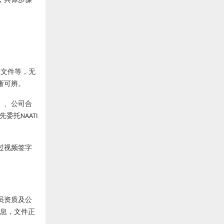
份文件等，无
晰可辨。
）、公司合
先委托
NAATI
。
过视频签字
员资质及公
息，文件正