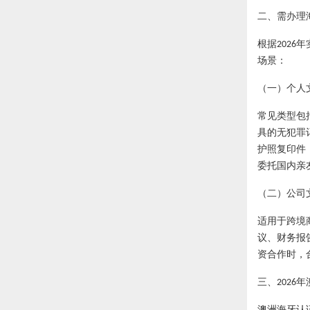
二、需办理
根据
年
2026
场景：
（一）个人
常见类型包
具的无犯罪
护照复印件
委托国内亲
（二）公司
适用于跨境
议、财务报
资合作时，
三、
年
2026
澳洲海牙认