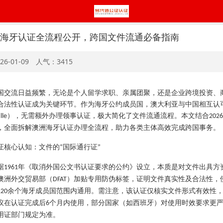
澳洲海牙认证全流程公开，跨国文件流通必备指南
26-01-09 人气：3415
国交流日益频繁，无论是个人留学求职、亲属团聚，还是企业跨境投资、
合法性认证成为关键环节。作为海牙公约成员国，澳大利亚与中国相互认
），无需额外办理领事认证，极大简化了文件流通流程。本文结合
lle
2026
，全面拆解澳洲海牙认证办理全流程，助力各类主体高效完成跨国事务。
证核心认知：文件的
国际通行证
“
”
据
年《取消外国公文书认证要求的公约》设立，本质是对文件出具方
1961
澳洲外交贸易部（
）加贴专用防伪标签，证明文件真实性及合法性，
DFAT
余个海牙成员国范围内通用。需注意，该认证仅核实文件形式有效性
120
议在认证完成后
个月内使用，部分国家（如西班牙）对使用时效要求更
6
用证部门规定为准。