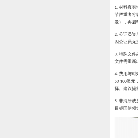
材料真实
1.
节严重者将
发），再启
公证员资
2.
因公证员无
特殊文件
3.
文件需重新
费用与时
4.
澳元
50-100
择。建议提
非海牙成
5.
目标国使领