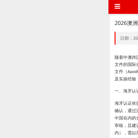
2026
日期：20
随着中澳跨
文件的国际
文件（
Aposti
及实操经验
一、海牙认
海牙认证依
确认，通过
中国在内的
审核，且建
内），需以