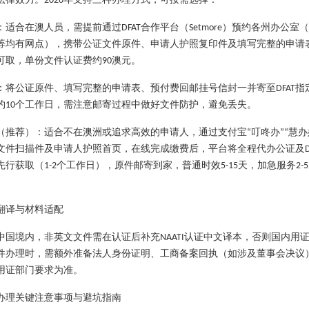
2026
：适合在澳人员，需提前通过
合作平台（
）预约各州办公室（
DFAT
Setmore
等均有网点），携带公证文件原件、申请人护照复印件及填写完整的申请
可取，单份文件认证费约
澳元。
90
：将公证原件、填写完整的申请表、预付费回邮挂号信封一并寄至
指
DFAT
约
个工作日，需注意邮寄过程中做好文件防护，避免丢失。
10
（推荐）：适合不在澳洲或追求高效的申请人，通过支付宝
叮咚办
慧办
“
”“
文件扫描件及申请人护照首页，在线完成缴费后，平台将全程代办公证及
先行获取（
个工作日），原件邮寄到家，普通时效
天，加急服务
1-2
5-15
2-5
翻译与材料适配
中国境内，非英文文件需在认证后补充
认证中文译本，否则国内用
NAATI
件办理时，需额外准备法人身份证明、工商备案回执（如涉及董事会决议
用证部门要求为准。
办理关键注意事项与避坑指南