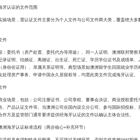
海牙认证的文件范围
实操场景，需认证文件主要分为个人文件与公司文件两大类，覆盖绝大多
文件
括：委托书（房产处置、委托代办等用途）、同一人证明、澳洲联邦警察
记录证明、结婚证、离婚证、出生证、死亡证、学历学位证书及成绩单、
（身份佐证用）、亲属关系证明等。典型场景如澳洲留学生回国就业学历
友处理房产事务、申请中国永久居留权等，均需此类文件完成海牙认证。
文件
商业场景，包括：公司注册证书、公司章程、董事会决议、商业授权委托
告、产品认证文件等。当澳洲公司在国内设立分公司、参与国际招投标、
合作方及监管部门通常要求提供经海牙认证的文件以确认主体合法性。
澳洲海牙认证标准流程（两步核心
补充环节）
+
证流程具有强制性先后顺序，不可跳过关键环节，否则文件将被
拒收