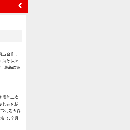
商业合作，
可海牙认证
年最新政策
资质的二次
使其在包括
，不涉及内容
严格（
个月
3