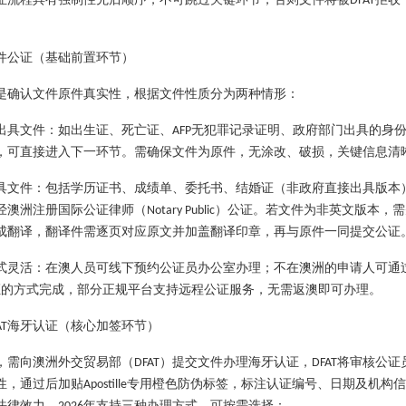
DFAT
件公证（基础前置环节）
是确认文件原件真实性，根据文件性质分为两种情形：
出具文件：如出生证、死亡证、
无犯罪记录证明、政府部门出具的身
AFP
，可直接进入下一环节。需确保文件为原件，无涂改、破损，关键信息清
具文件：包括学历证书、成绩单、委托书、结婚证（非政府直接出具版本
经澳洲注册国际公证律师（
）公证。若文件为非英文版本，需
Notary Public
成翻译，翻译件需逐页对应原文并加盖翻译印章，再与原件一同提交公证
式灵活：在澳人员可线下预约公证员办公室办理；不在澳洲的申请人可通
证的方式完成，部分正规平台支持远程公证服务，无需返澳即可办理。
海牙认证（核心加签环节）
AT
，需向澳洲外交贸易部（
）提交文件办理海牙认证，
将审核公证
DFAT
DFAT
性，通过后加贴
专用橙色防伪标签，标注认证编号、日期及机构信
Apostille
法律效力。
年支持三种办理方式，可按需选择：