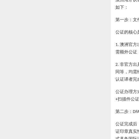
如下：
第一步：文
公证的核心
澳洲官方
1.
需额外公证
非官方出
2.
同等，均需
认证译者完
公证办理方
扫描件公
+
第二步：
DF
公证完成后
证印章真实
式具备国际