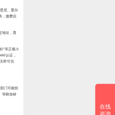
悉尼、墨尔
表，缴费后
定地址，普
好
等正规小
”
认证，
DFAT
天即可完
证部门可能拒
）等附加材
在线
咨询