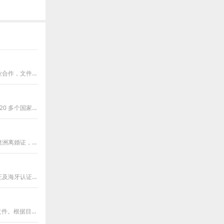
随着中澳跨国交流日益频繁，无论是个人留学求职、亲属团聚，还是企业跨境投资、商业合作，文件的国际合法性认证成为关键环节。作为海牙公约成
原来跨国文件认证这么简单不用飞澳洲、不用跑线下，在家躺平就能办澳洲海牙认证，120 多个国家直接认，留学、移民、结婚、做生意都能用！整理了
澳洲是海外华人居住生活较多的地方，在澳洲离婚，要在国内处理相关事务，需要用到澳洲离婚证，就需要办理相关认证手续了。由于澳洲的文书国内
在澳洲上的大学，现在要去其他国家使用，需要提供澳洲毕业证、成绩单及完成信的公证及海牙认证。由于澳洲是海牙认证成员国国，因此拿到美国、
澳洲公司要委托中国律师在法院诉讼打官司，就需要提供相关文书的海牙认证apostille文件。根据目前中国法院规定，境外公司要在立案诉讼，需要委托