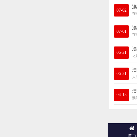
澳
07-02
澳
07-01
澳
06-21
澳
06-21
澳
04-18
首页