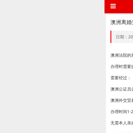
澳洲离婚判
日期：20
澳洲法院的离
办理时需要
需要经过：
澳洲公证员
澳洲外交贸易
办理时间1-
无需本人亲