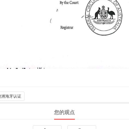
澳洲海牙认证
您的观点