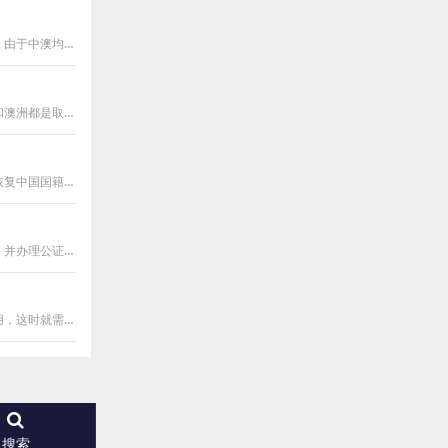
在澳洲结婚领证，现在要在中国办理房产等相关手续，需要提供澳洲结婚证公证认证件。由于中澳均为取消外国公文书认证要求的公约成员国，因此澳
在澳洲出生，领取了澳洲出生纸，现在要在国内使用，需要提供公证认证件。由于中国和澳洲都是取消外国文书认证要求的公约成员国，因此澳洲出生
之前是中国籍，后来入了澳洲籍，现在由于各种原因需要放弃澳洲身份，退出澳洲籍，恢复中国国籍，在办理恢复手续时，需要提供澳洲退籍证明公证
人在澳洲，不方便回国亲自处置房产，需要委托亲友办理相关手续，就需要出具委托书，并办理公证认证，才能在国内使用。中澳均为海牙认证公约成
澳洲是海外华人生活居住选择较多的国家之一，在澳洲领取了结婚证，现在要在国内使用，这时就需要办理澳洲结婚证公证认证手续了。但是人已经在
搜索