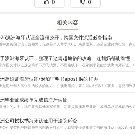
0
0
相关内容
026澳洲海牙认证全流程公开，跨国文件流通必备指南
于澳洲海牙认证，整理了这篇超通俗的攻略，连我妈都能看懂
洲离婚证海牙认证/附加证明书apostille这样办
洲毕业证成绩单完成信海牙认证
洲公司授权书海牙认证用于法院诉讼