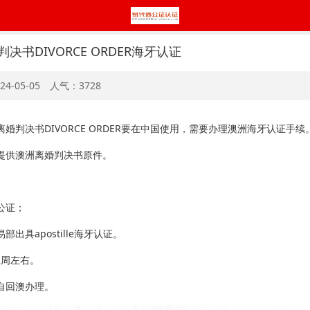
决书DIVORCE ORDER海牙认证
24-05-05 人气：3728
婚判决书DIVORCE ORDER要在中国使用，需要办理澳洲海牙认证手续
提供澳洲离婚判决书原件。
公证；
部出具apostille海牙认证。
2周左右。
自回澳办理。